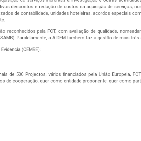
aquisição de serviços inerentes à investigação e outras actividade
ativos descontos e redução de custos na aquisição de serviços, n
zados de contabilidade, unidades hoteleiras, acordos especiais co
tc.
ção reconhecidos pela FCT, com avaliação de qualidade, nomeadam
(ISAMB). Paralelamente, a AIDFM também faz a gestão de mais três 
 Evidencia (CEMBE);
ais de 500 Projectos, vários financiados pela União Europeia, FCT,
tos de cooperação, quer como entidade proponente, quer como parti